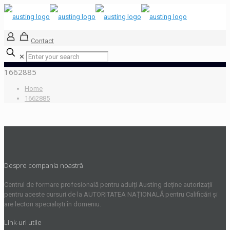
Contact
✕
1662885
Home
1662885
Despre compania noastră
Centrul de formare profesională pentru adulți Austing deține autorizații
pentru aceste cursuri de la AUTORITATEA NAȚIONALĂ pentru Calificări și
are lectori specialiști în domeniu.
Link-uri utile