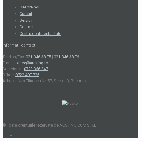
Despre noi
Cursuri
Servicii
Contact
Centru confidentialitate
Informatii contact
Telefon/Fax:
021-346 38 75
|
021-346 38 76
E-mail:
office@austing.ro
Secretariat:
0723 356 847
Office:
0722 407 725
Adresa: Nita Elinescu Nr. 57, Sector 3, Bucuresti
© Toate drepturile rezervate de AUSTING COM S.R.L.