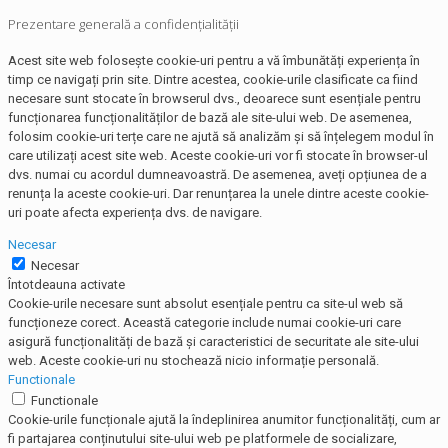
Prezentare generală a confidențialității
Acest site web folosește cookie-uri pentru a vă îmbunătăți experiența în
timp ce navigați prin site. Dintre acestea, cookie-urile clasificate ca fiind
necesare sunt stocate în browserul dvs., deoarece sunt esențiale pentru
funcționarea funcționalităților de bază ale site-ului web. De asemenea,
folosim cookie-uri terțe care ne ajută să analizăm și să înțelegem modul în
care utilizați acest site web. Aceste cookie-uri vor fi stocate în browser-ul
dvs. numai cu acordul dumneavoastră. De asemenea, aveți opțiunea de a
renunța la aceste cookie-uri. Dar renunțarea la unele dintre aceste cookie-
uri poate afecta experiența dvs. de navigare.
Necesar
Necesar
Întotdeauna activate
Cookie-urile necesare sunt absolut esențiale pentru ca site-ul web să
funcționeze corect. Această categorie include numai cookie-uri care
asigură funcționalități de bază și caracteristici de securitate ale site-ului
web. Aceste cookie-uri nu stochează nicio informație personală.
Functionale
Functionale
Cookie-urile funcționale ajută la îndeplinirea anumitor funcționalități, cum ar
fi partajarea conținutului site-ului web pe platformele de socializare,