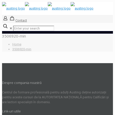
Contact
✕
3506920-min
Home
3506920-min
Despre compania noastră
Centrul de formare profesională pentru adulți Austing deține autorizații
pentru aceste cursuri de la AUTORITATEA NAȚIONALĂ pentru Calificări și
are lectori specialiști în domeniu.
Link-uri utile