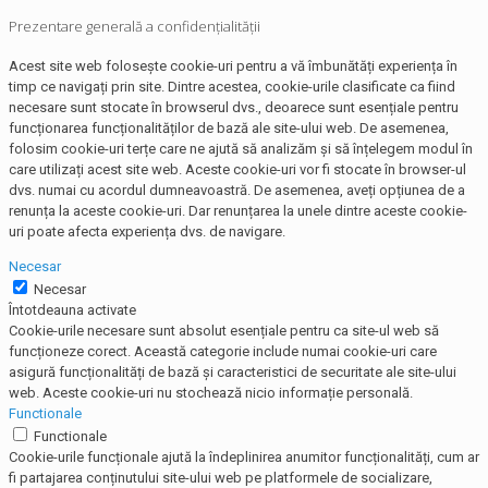
Prezentare generală a confidențialității
Acest site web folosește cookie-uri pentru a vă îmbunătăți experiența în
timp ce navigați prin site. Dintre acestea, cookie-urile clasificate ca fiind
necesare sunt stocate în browserul dvs., deoarece sunt esențiale pentru
funcționarea funcționalităților de bază ale site-ului web. De asemenea,
folosim cookie-uri terțe care ne ajută să analizăm și să înțelegem modul în
care utilizați acest site web. Aceste cookie-uri vor fi stocate în browser-ul
dvs. numai cu acordul dumneavoastră. De asemenea, aveți opțiunea de a
renunța la aceste cookie-uri. Dar renunțarea la unele dintre aceste cookie-
uri poate afecta experiența dvs. de navigare.
Necesar
Necesar
Întotdeauna activate
Cookie-urile necesare sunt absolut esențiale pentru ca site-ul web să
funcționeze corect. Această categorie include numai cookie-uri care
asigură funcționalități de bază și caracteristici de securitate ale site-ului
web. Aceste cookie-uri nu stochează nicio informație personală.
Functionale
Functionale
Cookie-urile funcționale ajută la îndeplinirea anumitor funcționalități, cum ar
fi partajarea conținutului site-ului web pe platformele de socializare,