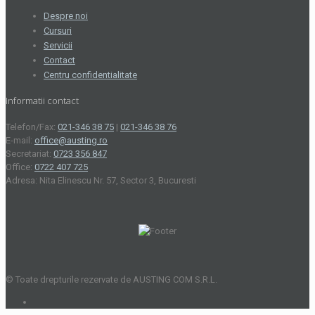
Despre noi
Cursuri
Servicii
Contact
Centru confidentialitate
Informatii contact
Telefon/Fax:
021-346 38 75
|
021-346 38 76
E-mail:
office@austing.ro
Secretariat:
0723 356 847
Office:
0722 407 725
Adresa: Nita Elinescu Nr. 57, Sector 3, Bucuresti
© Toate drepturile rezervate de AUSTING COM S.R.L.