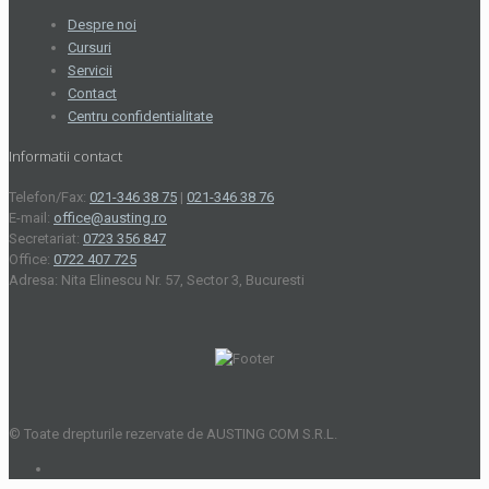
Despre noi
Cursuri
Servicii
Contact
Centru confidentialitate
Informatii contact
Telefon/Fax:
021-346 38 75
|
021-346 38 76
E-mail:
office@austing.ro
Secretariat:
0723 356 847
Office:
0722 407 725
Adresa: Nita Elinescu Nr. 57, Sector 3, Bucuresti
© Toate drepturile rezervate de AUSTING COM S.R.L.