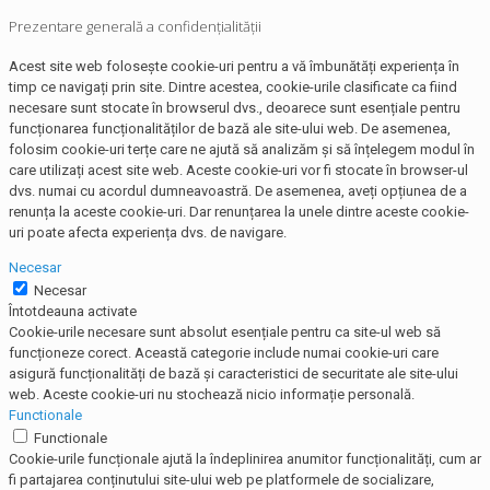
Prezentare generală a confidențialității
Acest site web folosește cookie-uri pentru a vă îmbunătăți experiența în
timp ce navigați prin site. Dintre acestea, cookie-urile clasificate ca fiind
necesare sunt stocate în browserul dvs., deoarece sunt esențiale pentru
funcționarea funcționalităților de bază ale site-ului web. De asemenea,
folosim cookie-uri terțe care ne ajută să analizăm și să înțelegem modul în
care utilizați acest site web. Aceste cookie-uri vor fi stocate în browser-ul
dvs. numai cu acordul dumneavoastră. De asemenea, aveți opțiunea de a
renunța la aceste cookie-uri. Dar renunțarea la unele dintre aceste cookie-
uri poate afecta experiența dvs. de navigare.
Necesar
Necesar
Întotdeauna activate
Cookie-urile necesare sunt absolut esențiale pentru ca site-ul web să
funcționeze corect. Această categorie include numai cookie-uri care
asigură funcționalități de bază și caracteristici de securitate ale site-ului
web. Aceste cookie-uri nu stochează nicio informație personală.
Functionale
Functionale
Cookie-urile funcționale ajută la îndeplinirea anumitor funcționalități, cum ar
fi partajarea conținutului site-ului web pe platformele de socializare,