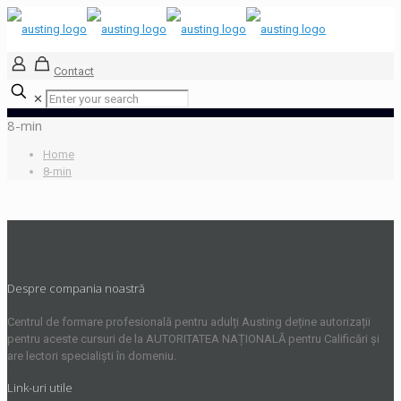
Contact
✕
8-min
Home
8-min
Despre compania noastră
Centrul de formare profesională pentru adulți Austing deține autorizații
pentru aceste cursuri de la AUTORITATEA NAȚIONALĂ pentru Calificări și
are lectori specialiști în domeniu.
Link-uri utile