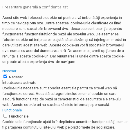
Prezentare generală a confidențialității
Acest site web folosește cookie-uri pentru a vă îmbunătăți experiența în
timp ce navigați prin site. Dintre acestea, cookie-urile clasificate ca fiind
necesare sunt stocate în browserul dvs., deoarece sunt esențiale pentru
funcționarea funcționalităților de bază ale site-ului web. De asemenea,
folosim cookie-uri terțe care ne ajută să analizăm și să înțelegem modul în
care utilizați acest site web. Aceste cookie-uri vor fi stocate în browser-ul
dvs. numai cu acordul dumneavoastră. De asemenea, aveți opțiunea de a
renunța la aceste cookie-uri. Dar renunțarea la unele dintre aceste cookie-
uri poate afecta experiența dvs. de navigare.
Necesar
Necesar
Întotdeauna activate
Cookie-urile necesare sunt absolut esențiale pentru ca site-ul web să
funcționeze corect. Această categorie include numai cookie-uri care
asigură funcționalități de bază și caracteristici de securitate ale site-ului
web. Aceste cookie-uri nu stochează nicio informație personală.
Functionale
Functionale
Cookie-urile funcționale ajută la îndeplinirea anumitor funcționalități, cum ar
fi partajarea conținutului site-ului web pe platformele de socializare,