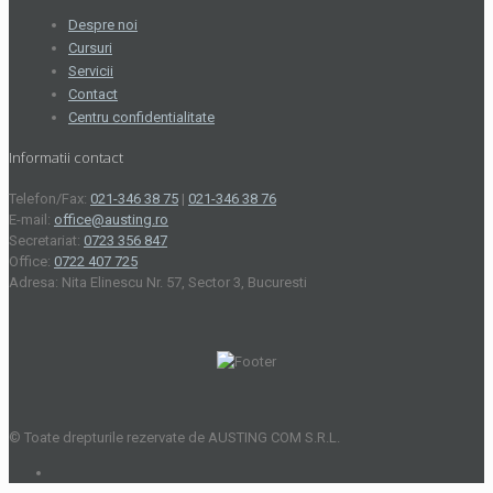
Despre noi
Cursuri
Servicii
Contact
Centru confidentialitate
Informatii contact
Telefon/Fax:
021-346 38 75
|
021-346 38 76
E-mail:
office@austing.ro
Secretariat:
0723 356 847
Office:
0722 407 725
Adresa: Nita Elinescu Nr. 57, Sector 3, Bucuresti
© Toate drepturile rezervate de AUSTING COM S.R.L.