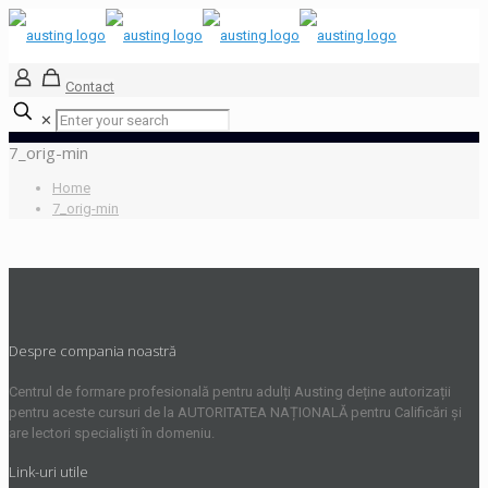
Contact
✕
7_orig-min
Home
7_orig-min
Despre compania noastră
Centrul de formare profesională pentru adulți Austing deține autorizații
pentru aceste cursuri de la AUTORITATEA NAȚIONALĂ pentru Calificări și
are lectori specialiști în domeniu.
Link-uri utile