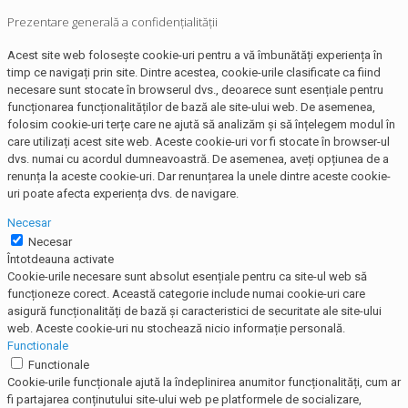
Prezentare generală a confidențialității
Acest site web folosește cookie-uri pentru a vă îmbunătăți experiența în
timp ce navigați prin site. Dintre acestea, cookie-urile clasificate ca fiind
necesare sunt stocate în browserul dvs., deoarece sunt esențiale pentru
funcționarea funcționalităților de bază ale site-ului web. De asemenea,
folosim cookie-uri terțe care ne ajută să analizăm și să înțelegem modul în
care utilizați acest site web. Aceste cookie-uri vor fi stocate în browser-ul
dvs. numai cu acordul dumneavoastră. De asemenea, aveți opțiunea de a
renunța la aceste cookie-uri. Dar renunțarea la unele dintre aceste cookie-
uri poate afecta experiența dvs. de navigare.
Necesar
Necesar
Întotdeauna activate
Cookie-urile necesare sunt absolut esențiale pentru ca site-ul web să
funcționeze corect. Această categorie include numai cookie-uri care
asigură funcționalități de bază și caracteristici de securitate ale site-ului
web. Aceste cookie-uri nu stochează nicio informație personală.
Functionale
Functionale
Cookie-urile funcționale ajută la îndeplinirea anumitor funcționalități, cum ar
fi partajarea conținutului site-ului web pe platformele de socializare,