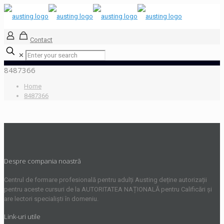
Contact
✕
8487366
Home
8487366
Despre compania noastră
Centrul de formare profesională pentru adulți Austing deține autorizații
pentru aceste cursuri de la AUTORITATEA NAȚIONALĂ pentru Calificări și
are lectori specialiști în domeniu.
Link-uri utile