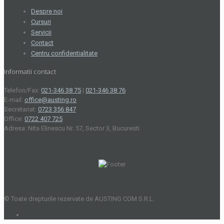
Despre noi
Cursuri
Servicii
Contact
Centru confidentialitate
Informatii contact
Telefon/Fax:
021-346 38 75
|
021-346 38 76
E-mail:
office@austing.ro
Secretariat:
0723 356 847
Office:
0722 407 725
Adresa: Nita Elinescu Nr. 57, Sector 3, Bucuresti
© Toate drepturile rezervate de AUSTING COM S.R.L.