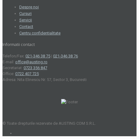
Despre noi
Cursuri
Servicii
Contact
Centru confidentialitate
Informatii contact
Telefon/Fax:
021-346 38 75
|
021-346 38 76
E-mail:
office@austing.ro
Secretariat:
0723 356 847
Office:
0722 407 725
Adresa: Nita Elinescu Nr. 57, Sector 3, Bucuresti
© Toate drepturile rezervate de AUSTING COM S.R.L.