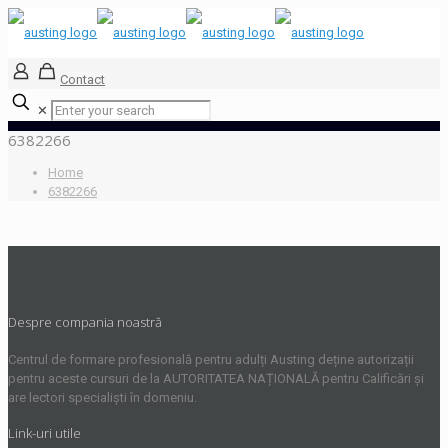
Contact
✕
6382266
Home
6382266
Despre compania noastră
Centrul de formare profesională pentru adulți Austing deține autorizații
pentru aceste cursuri de la AUTORITATEA NAȚIONALĂ pentru Calificări și
are lectori specialiști în domeniu.
Link-uri utile