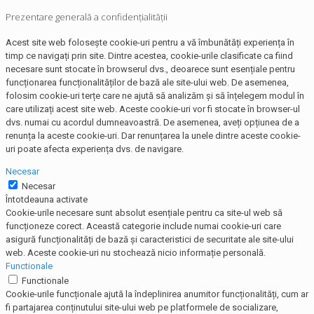
Prezentare generală a confidențialității
Acest site web folosește cookie-uri pentru a vă îmbunătăți experiența în
timp ce navigați prin site. Dintre acestea, cookie-urile clasificate ca fiind
necesare sunt stocate în browserul dvs., deoarece sunt esențiale pentru
funcționarea funcționalităților de bază ale site-ului web. De asemenea,
folosim cookie-uri terțe care ne ajută să analizăm și să înțelegem modul în
care utilizați acest site web. Aceste cookie-uri vor fi stocate în browser-ul
dvs. numai cu acordul dumneavoastră. De asemenea, aveți opțiunea de a
renunța la aceste cookie-uri. Dar renunțarea la unele dintre aceste cookie-
uri poate afecta experiența dvs. de navigare.
Necesar
Necesar
Întotdeauna activate
Cookie-urile necesare sunt absolut esențiale pentru ca site-ul web să
funcționeze corect. Această categorie include numai cookie-uri care
asigură funcționalități de bază și caracteristici de securitate ale site-ului
web. Aceste cookie-uri nu stochează nicio informație personală.
Functionale
Functionale
Cookie-urile funcționale ajută la îndeplinirea anumitor funcționalități, cum ar
fi partajarea conținutului site-ului web pe platformele de socializare,