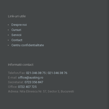
Link-uri utile
Despre noi
Cursuri
Servicii
Contact
Centru confidentialitate
Informatii contact
Telefon/Fax:
021-346 38 75
|
021-346 38 76
E-mail:
office@austing.ro
Secretariat:
0723 356 847
Office:
0722 407 725
Adresa: Nita Elinescu Nr. 57, Sector 3, Bucuresti