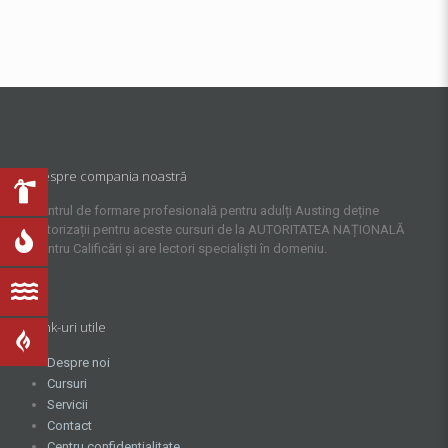
Despre compania noastră
Centrul de formare profesională pentru adulți Austing deține
autorizații pentru aceste cursuri de la AUTORITATEA NAȚIONALĂ
pentru Calificări și are lectori specialiști în domeniu.
Link-uri utile
Despre noi
Cursuri
Servicii
Contact
Centru confidentialitate