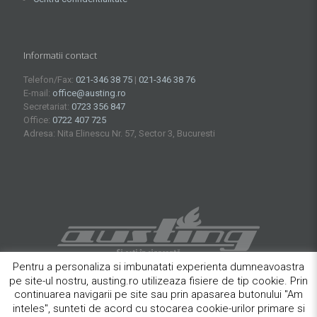
Informatii contact
Telefon/Fax:
021-346 38 75
|
021-346 38 76
E-mail:
office@austing.ro
Secretariat:
0723 356 847
Office:
0722 407 725
Adresa: Nita Elinescu Nr. 57, Sector 3, Bucuresti
Pentru a personaliza si imbunatati experienta dumneavoastra
pe site-ul nostru, austing.ro utilizeaza fisiere de tip cookie. Prin
continuarea navigarii pe site sau prin apasarea butonului "Am
inteles", sunteti de acord cu stocarea cookie-urilor primare si